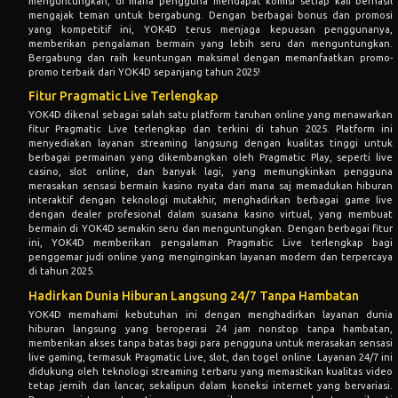
menguntungkan, di mana pengguna mendapat komisi setiap kali berhasil
mengajak teman untuk bergabung. Dengan berbagai bonus dan promosi
yang kompetitif ini, YOK4D terus menjaga kepuasan penggunanya,
memberikan pengalaman bermain yang lebih seru dan menguntungkan.
Bergabung dan raih keuntungan maksimal dengan memanfaatkan promo-
promo terbaik dari YOK4D sepanjang tahun 2025!
Fitur Pragmatic Live Terlengkap
YOK4D dikenal sebagai salah satu platform taruhan online yang menawarkan
fitur Pragmatic Live terlengkap dan terkini di tahun 2025. Platform ini
menyediakan layanan streaming langsung dengan kualitas tinggi untuk
berbagai permainan yang dikembangkan oleh Pragmatic Play, seperti live
casino, slot online, dan banyak lagi, yang memungkinkan pengguna
merasakan sensasi bermain kasino nyata dari mana saj memadukan hiburan
interaktif dengan teknologi mutakhir, menghadirkan berbagai game live
dengan dealer profesional dalam suasana kasino virtual, yang membuat
bermain di YOK4D semakin seru dan menguntungkan. Dengan berbagai fitur
ini, YOK4D memberikan pengalaman Pragmatic Live terlengkap bagi
penggemar judi online yang menginginkan layanan modern dan terpercaya
di tahun 2025.
Hadirkan Dunia Hiburan Langsung 24/7 Tanpa Hambatan
YOK4D memahami kebutuhan ini dengan menghadirkan layanan dunia
hiburan langsung yang beroperasi 24 jam nonstop tanpa hambatan,
memberikan akses tanpa batas bagi para pengguna untuk merasakan sensasi
live gaming, termasuk Pragmatic Live, slot, dan togel online. Layanan 24/7 ini
didukung oleh teknologi streaming terbaru yang memastikan kualitas video
tetap jernih dan lancar, sekalipun dalam koneksi internet yang bervariasi.