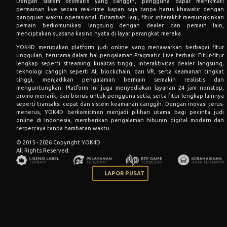
Dengan sistem otomatis yang canggih, pengguna dapat menikmati
permainan live secara real-time kapan saja tanpa harus khawatir dengan
gangguan waktu operasional. Ditambah lagi, fitur interaktif memungkinkan
pemain berkomunikasi langsung dengan dealer dan pemain lain,
menciptakan suasana kasino nyata di layar perangkat mereka.
YOK4D merupakan platform judi online yang menawarkan berbagai fitur
unggulan, terutama dalam hal pengalaman Pragmatic Live terbaik. Fitur-fitur
lengkap seperti streaming kualitas tinggi, interaktivitas dealer langsung,
teknologi canggih seperti AI, blockchain, dan VR, serta keamanan tingkat
tinggi, menjadikan pengalaman bermain semakin realistis dan
menguntungkan. Platform ini juga menyediakan layanan 24 jam nonstop,
promo menarik, dan bonus untuk pengguna setia, serta fitur lengkap lainnya
seperti transaksi cepat dan sistem keamanan canggih. Dengan inovasi terus-
menerus, YOK4D berkomitmen menjadi pilihan utama bagi pecinta judi
online di Indonesia, memberikan pengalaman hiburan digital modern dan
terpercaya tanpa hambatan waktu.
© 2015 - 2026 Copyright YOK4D.
All Rights Reserved.
LAPOR PUSAT