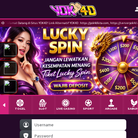
Selamat Datang di Situs YOK4D! Link Alternatif YOK4D : https://yok4dkita.com, https://serveryok4d
TOGEL
SLOT
LIVE CASINO
SPORT
ARCADE
SABU