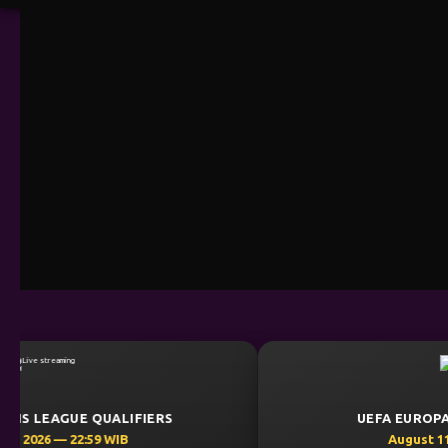
UEFA EUROPA LEAGUE QUALIFIERS
August 11, 2026 — 22:59 WIB